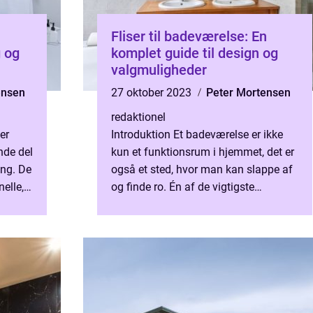
Fliser til badeværelse: En
g og
komplet guide til design og
valgmuligheder
ensen
27 oktober 2023
Peter Mortensen
redaktionel
er
Introduktion Et badeværelse er ikke
nde del
kun et funktionsrum i hjemmet, det er
ing. De
også et sted, hvor man kan slappe af
nelle,
og finde ro. Én af de vigtigste
nce og
komponenter i enhver
badeværelsesindretning er valget af ...