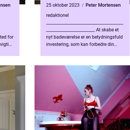
ensen
25 oktober 2023
Peter Mortensen
redaktionel
______________________________________
________________________ At skabe et
ted for
nyt badeværelse er en betydningsfuld
vigtigt
investering, som kan forbedre din
r
livskvalitet og værdien af dit hjem.
Uanset om du ønsk...