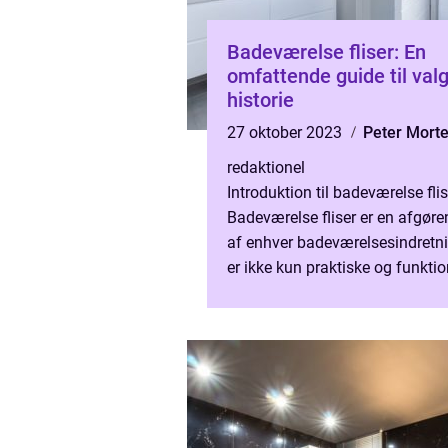
Badeværelse fliser: En
omfattende guide til val
historie
27 oktober 2023
Peter Mort
redaktionel
Introduktion til badeværelse flis
Badeværelse fliser er en afgøre
af enhver badeværelsesindretn
er ikke kun praktiske og funktio
men kan også tilføje stil, elega
personligh...