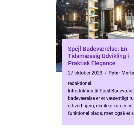
Spejl Badeværelse: En
Tidsmæssig Udvikling i
Praktisk Elegance
27 oktober 2023
Peter Mort
redaktionel
Introduktion til Spejl Badeværel
badeværelse er et væsentligt ru
ethvert hjem, der ikke kun er en
funktionel plads, men også et s
personlig pleje og afslapning. E
element, som ofte ove...