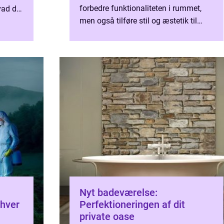
forbedre funktionaliteten i rummet,
vad der
men også tilføre stil og æstetik til
indretningen. Der er mange faktorer,
der er vigti...
Nyt badeværelse:
nhver
Perfektioneringen af dit
private oase