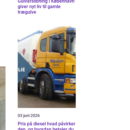
Gulvafslibning i København
giver nyt liv til gamle
trægulve
03 juni 2026
Pris på diesel hvad påvirker
den, og hvordan betaler du