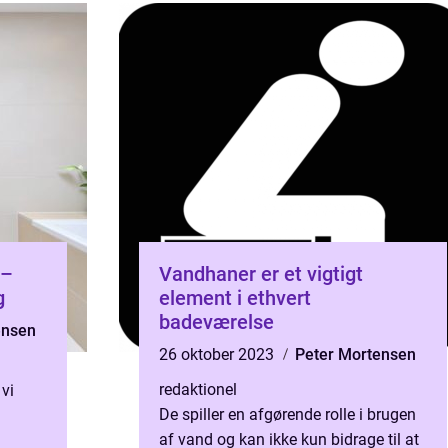
 –
Vandhaner er et vigtigt
g
element i ethvert
badeværelse
ensen
26 oktober 2023
Peter Mortensen
redaktionel
 vi
De spiller en afgørende rolle i brugen
af vand og kan ikke kun bidrage til at