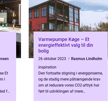
Varmepumpe Køge – Et
energieffektivt valg til din
bolig
ensen
26 oktober 2023
Rasmus Lindholm
inspiration
se Et
Den fortsatte stigning i energipriserne,
m i
og de stadig mere påtrængende krav
om at reducere vores CO2-aftryk har
ted for
ført til udviklingen af mere
t
energieffektive og miljøvenlige a...