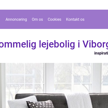
Annoncering
Om os
Cookies
Kontakt os
mmelig lejebolig i Vibor
inspirat