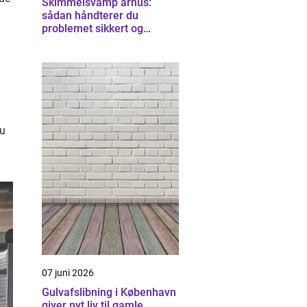
Skimmelsvamp århus:
sådan håndterer du
problemet sikkert og
effektivt
du
07 juni 2026
Gulvafslibning i København
giver nyt liv til gamle