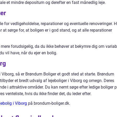
etale et mindre depositum og derefter en fast månedlig leje.
ter
ale for vedligeholdelse, reparationer og eventuelle renoveringer. H
r at sørge for, at boligen er i god stand, og at alle reparationer
 mere forudsigelig, da du ikke behøver at bekymre dig om variab
u vil have, når du ejer en bolig.
org
 i Viborg, så er Brøndum Boliger et godt sted at starte. Brøndum
r tilbyder et bredt udvalg af lejeboliger i Viborg og omegn. Deres
gende i attraktive områder. Du kan nemt søge efter ledige boliger 
 venteliste, hvis du ikke finder det, du leder efter.
jebolig i Viborg
på brondum-boliger.dk.