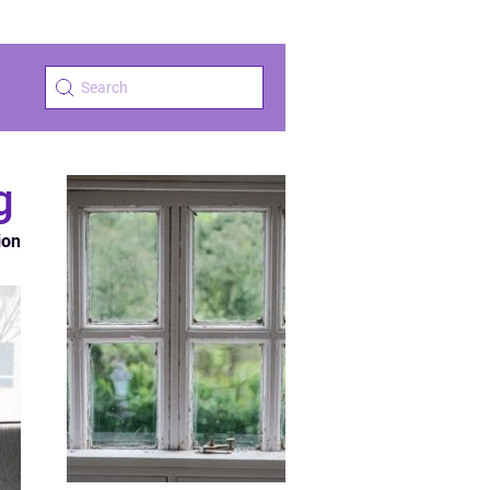
g
ion