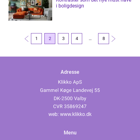
i boligdesign
1
2
3
4
…
8
Adresse
web:
www.klikko.dk
Menu