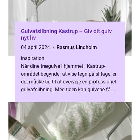
Gulvafslibning Kastrup – Giv dit gulv
nyt liv
04 april 2024
Rasmus Lindholm
inspiration
Når dine trægulve i hjemmet i Kastrup-
området begynder at vise tegn på slitage, er
det måske tid til at overveje en professionel
gulvafslibning. Med tiden kan gulvene få
ridser, pletter og falme i far...