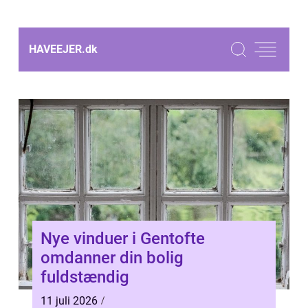
HAVEEJER.
dk
Nye vinduer i Gentofte
omdanner din bolig
fuldstændig
11 juli 2026