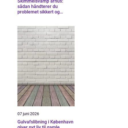
Skimmelsvamp århus:
sådan håndterer du
problemet sikkert og
effektivt
07 juni 2026
Gulvafslibning i København
giver nyt liv til gamle