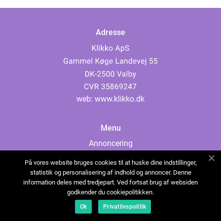
Adresse
web:
www.klikko.dk
Menu
Annoncering
Om os
På vores website bruges cookies til at huske dine indstillinger,
Cookies
statistik og personalisering af indhold og annoncer. Denne
information deles med tredjepart. Ved fortsat brug af websiden
Kontakt os
godkender du cookiepolitikken.
Sitemap
Ok
Privatlivspolitik