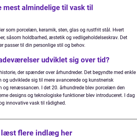
 mest almindelige til vask til
ler som porcelæn, keramik, sten, glas og rustfrit stål. Hvert
ber, såsom holdbarhed, æstetik og vedligeholdelseskrav. Det
r passer til din personlige stil og behov.
adeværelser udviklet sig over tid?
 historie, der spænder over århundreder. Det begyndte med enkle
n og udviklede sig til mere avancerede og kunstnerisk
 og renæssancen. I det 20. århundrede blev porcelæn den
ne designs og teknologiske funktioner blev introduceret. I dag
og innovative vask til rådighed.
 læst flere indlæg her