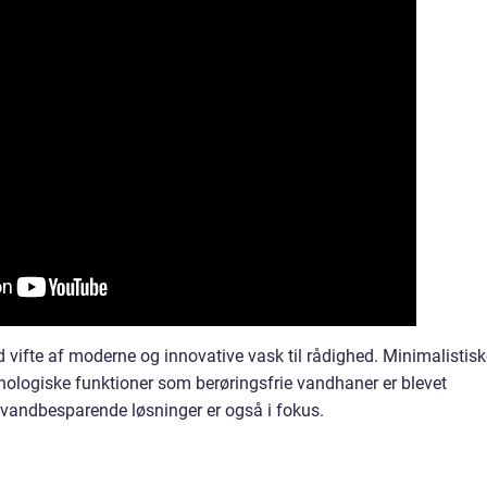
ed vifte af moderne og innovative vask til rådighed. Minimalistis
knologiske funktioner som berøringsfrie vandhaner er blevet
 vandbesparende løsninger er også i fokus.