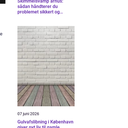
Skimmelsvamp århus:
sådan håndterer du
problemet sikkert og
effektivt
se
07 juni 2026
Gulvafslibning i København
giver nyt liv til gamle