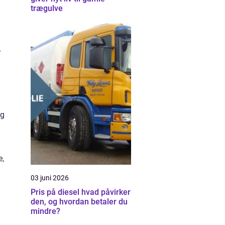
trægulve
r
og
e,
03 juni 2026
Pris på diesel hvad påvirker
den, og hvordan betaler du
mindre?