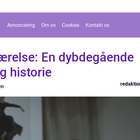
Annoncering
Om os
Cookies
Kontakt os
værelse: En dybdegående
og historie
redaktio
en