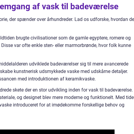
nemgang af vask til badeværelse
torie, der spænder over århundreder. Lad os udforske, hvordan de
i oldtiden brugte civilisationer som de gamle egyptere, romere og
Disse var ofte enkle sten- eller marmorbrønde, hvor folk kunne
middelalderen udviklede badeværelser sig til mere avancerede
at skabe kunstnerisk udsmykkede vaske med udskårne detaljer.
enæssancen med introduktionen af keramikvaske.
drede skete der en stor udvikling inden for vask til badeværelse.
eriale, og designet blev mere moderne og funktionelt. Med tid
af vaske introduceret for at imødekomme forskellige behov og