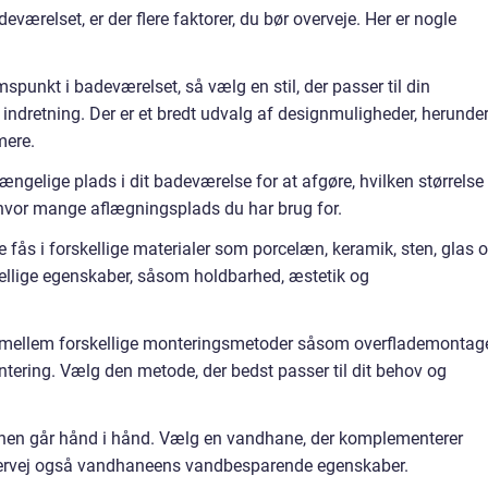
eværelset, er der flere faktorer, du bør overveje. Her er nogle
mspunkt i badeværelset, så vælg en stil, der passer til din
ndretning. Der er et bredt udvalg af designmuligheder, herunde
mere.
gængelige plads i dit badeværelse for at afgøre, hvilken størrelse
 hvor mange aflægningsplads du har brug for.
e fås i forskellige materialer som porcelæn, keramik, sten, glas 
rskellige egenskaber, såsom holdbarhed, æstetik og
mellem forskellige monteringsmetoder såsom overflademontag
ering. Vælg den metode, der bedst passer til dit behov og
en går hånd i hånd. Vælg en vandhane, der komplementerer
Overvej også vandhaneens vandbesparende egenskaber.