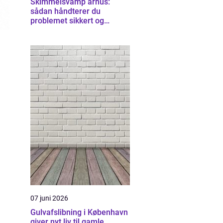
Skimmelsvamp århus:
sådan håndterer du
problemet sikkert og
effektivt
07 juni 2026
Gulvafslibning i København
giver nyt liv til gamle