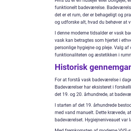
Hvis du er en husejer eller boligejer
funktionelt badeværelse. Badeværelset 
det er et rum, der er behageligt og pr
og udforske alt, hvad du behøver at 
I denne moderne tidsalder er vask bad
vask kan betragtes som hjertet i ethve
personlige hygiejne og pleje. Valg af
funktionaliteten og æstetikken i rum
Historisk gennemgan
For at forstå vask badeværelse i dagen
Badeværelser har eksisteret i forskell
det 19. og 20. århundrede, at badevær
I starten af det 19. århundrede besto
med vand manuelt. Dette krævede, at 
badeværelset. Hygiejneniveauet var la
Med fremkomsten af moderne VVS-sys