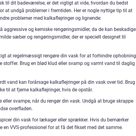
sk til dit badeværelse, er det vigtigt at vide, hvordan du bedst
r at undgå problemer i fremtiden. Her er nogle nyttige tip til at
indre problemer med kalkaflejringer og lignende:
gå aggressive og kemiske rengøringsmidler, da de kan beskadige
milde sæber og rengøringsmidler, der er specielt designet til
tigt at regelmæssigt rengøre din vask for at forhindre ophobning
 stoffer. Brug en blød klud eller svamp og varmt vand til daglig
rdt vand kan forårsage kalkaflejringer på din vask over tid. Brug
 til at fjerne kalkaflejringer, hvis de opstår.
de eller svampe, når du rengør din vask. Undgå at bruge skrappe
ridse overfladen.
spicer din vask for lækager eller sprækker. Hvis du bemærker
e en VVS-professionel for at få det fikset med det samme.