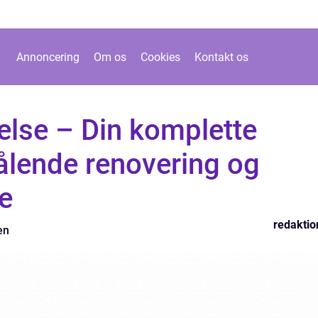
Annoncering
Om os
Cookies
Kontakt os
lse – Din komplette
trålende renovering og
e
redaktio
en