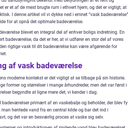
, er du sandsynligvis bekendt med betydningen af et rent og
er et af de mest brugte rum i ethvert hjem, og det er vigtigt, at
aktisk. I denne artikel vil vi dykke ned i emnet “vask badeværelse
vide for at opnå det optimale badeværelse.
eværelse blevet en integral del af enhver boligs indretning. En
rt badeværelse, da det er her, at vi udfører en stor del af vores
 den rigtige vask til dit badeværelse kan være afgørende for
met.
g af vask badeværelse
s moderne kontekst er det vigtigt at se tilbage på sin historie.
ige former og størrelser i mange århundreder, men det var først i
elser begyndte at ligne mere det, vi kender i dag.
d badeværelser primært af en vaskebalje og beholder, der blev fy
man hentede vand fra en central kilde og bar det ind i
vt, og det var en besværlig proces at vaske sig selv.
temer og introduktionen af rindende vand blev badeværelset