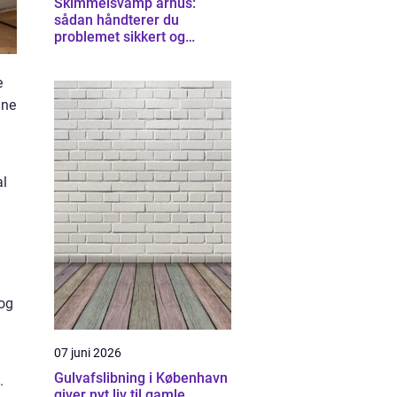
Skimmelsvamp århus:
sådan håndterer du
problemet sikkert og
effektivt
e
mne
al
 og
07 juni 2026
Gulvafslibning i København
.
giver nyt liv til gamle