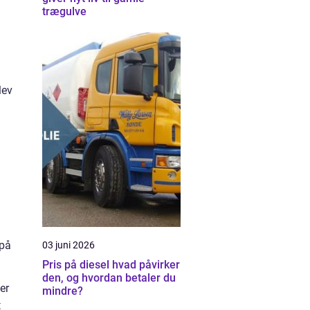
trægulve
lev
 på
03 juni 2026
Pris på diesel hvad påvirker
den, og hvordan betaler du
er
mindre?
t