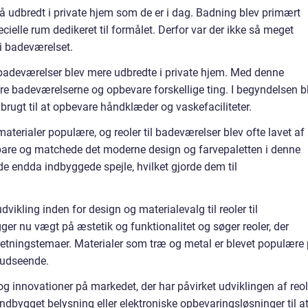
å udbredt i private hjem som de er i dag. Badning blev primært
ecielle rum dedikeret til formålet. Derfor var der ikke så meget
 i badeværelset.
t badeværelser blev mere udbredte i private hjem. Med denne
e badeværelserne og opbevare forskellige ting. I begyndelsen b
 brugt til at opbevare håndklæder og vaskefaciliteter.
aterialer populære, og reoler til badeværelser blev ofte lavet af
ldbare og matchede det moderne design og farvepaletten i denne
de endda indbyggede spejle, hvilket gjorde dem til
udvikling inden for design og materialevalg til reoler til
 nu vægt på æstetik og funktionalitet og søger reoler, der
ndretningstemaer. Materialer som træ og metal er blevet populære
 udseende.
g innovationer på markedet, der har påvirket udviklingen af reol
indbygget belysning eller elektroniske opbevaringsløsninger til a