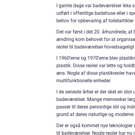
I gamle dage var badeværelser ikke s
udført i offentlige badehuse eller i sp
behov for opbevaring af toiletartikler
Det var først i det 20. århundrede, a
ændring kom behovet for at organiser
reoler til badeværelser hovedsageligt
I 1960’erne og 1970’erne blev plastikm
plastik. Disse reoler var lette og ho
æra. Nogle af disse plastikreoler hav
multifunktionelle enheder.
I de seneste årtier er der sket en stor 
badeværelser. Mange mennesker lægger
passer til deres personlige stil og i
grund af deres naturlige og moderne
Der er også kommet nye teknologier o
til badeværelser. Nogle reoler har nu 