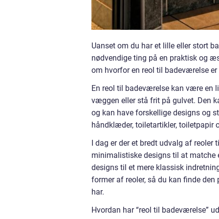
Uanset om du har et lille eller stort b
nødvendige ting på en praktisk og æs
om hvorfor en reol til badeværelse er
En reol til badeværelse kan være en l
væggen eller stå frit på gulvet. Den k
og kan have forskellige designs og st
håndklæder, toiletartikler, toiletpapi
I dag er der et bredt udvalg af reole
minimalistiske designs til at matche 
designs til et mere klassisk indretni
former af reoler, så du kan finde den
har.
Hvordan har “reol til badeværelse” udv