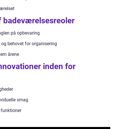
værelset
af badeværelsesreoler
glen på opbevaring
 og behovet for organisering
nem årene
nnovationer inden for
igheder
ividuelle smag
 funktioner