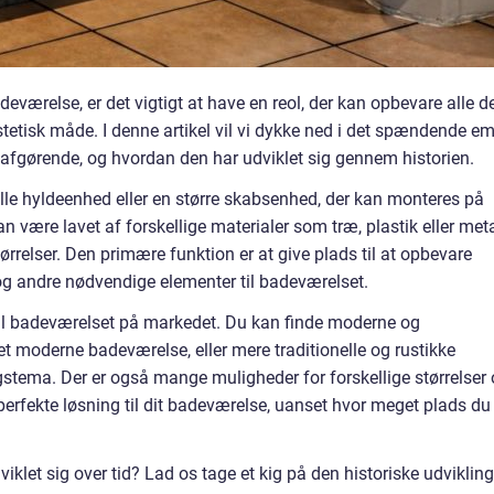
adeværelse, er det vigtigt at have en reol, der kan opbevare alle d
tetisk måde. I denne artikel vil vi dykke ned i det spændende e
 afgørende, og hvordan den har udviklet sig gennem historien.
ille hyldeenhed eller en større skabsenhed, der kan monteres på
an være lavet af forskellige materialer som træ, plastik eller met
ørrelser. Den primære funktion er at give plads til at opbevare
r og andre nødvendige elementer til badeværelset.
r til badeværelset på markedet. Du kan finde moderne og
et moderne badeværelse, eller mere traditionelle og rustikke
ngstema. Der er også mange muligheder for forskellige størrelser
 perfekte løsning til dit badeværelse, uanset hvor meget plads du
iklet sig over tid? Lad os tage et kig på den historiske udvikling