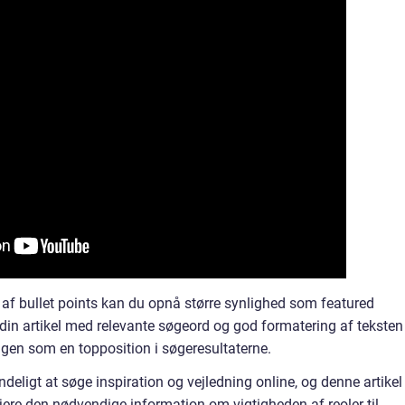
af bullet points kan du opnå større synlighed som featured
din artikel med relevante søgeord og god formatering af teksten
ngen som en topposition i søgeresultaterne.
deligt at søge inspiration og vejledning online, og denne artikel
gejere den nødvendige information om vigtigheden af reoler til