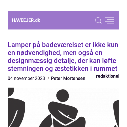
HAVEEJER.
dk
Lamper på badeværelset er ikke kun
en nødvendighed, men også en
designmæssig detalje, der kan løfte
stemningen og æstetikken i rummet
redaktionel
04 november 2023
Peter Mortensen