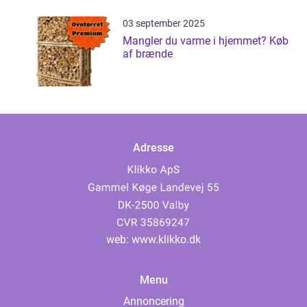
03 september 2025
Mangler du varme i hjemmet? Køb
af brænde
Adresse
web:
www.klikko.dk
Menu
Annoncering