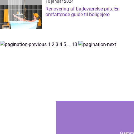
10 januar 2024
Renovering af badeværelse pris: En
omfattende guide til boligejere
1
2
3
4
5
…
13