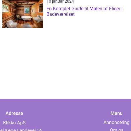
10 januar 2024
En Komplet Guide til Maleri af Fliser i
Badeværelset
Adresse
Menu
Annoncering
Om os