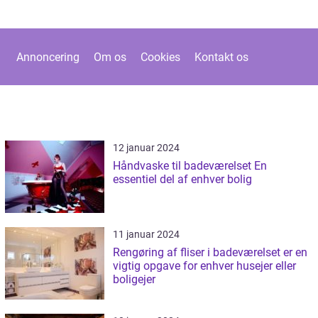
Annoncering
Om os
Cookies
Kontakt os
12 januar 2024
Håndvaske til badeværelset En
essentiel del af enhver bolig
11 januar 2024
Rengøring af fliser i badeværelset er en
vigtig opgave for enhver husejer eller
boligejer